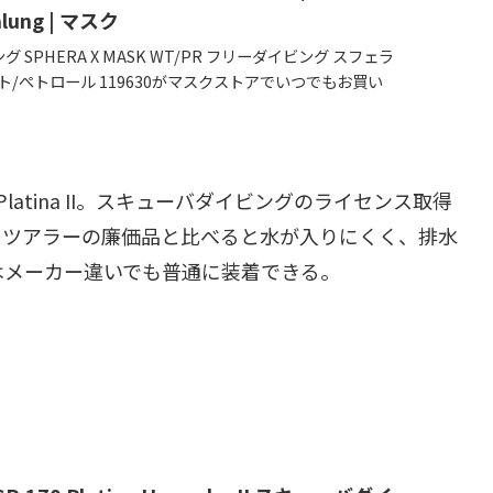
alung | マスク
グ SPHERA X MASK WT/PR フリーダイビング スフェラ
ト/ぺトロール 119630がマスクストアでいつでもお買い
品は、当日お届け可能です。アマゾン配送商...
atina II。スキューバダイビングのライセンス取得
フツアラーの廉価品と比べると水が入りにくく、排水
はメーカー違いでも普通に装着できる。