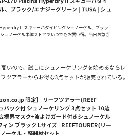
 SP-170 Platina Hyperdry II スキューバダイ
、ブラック/エナジーグリーン | TUSA | シュ
tina Hyperdry II スキューバダイビングシュノーケル、ブラッ
がシュノーケル単体ストアでいつでもお買い得。当日お急ぎ
け可能です。アマゾン配送商品は、通常配送...
と高いので、試しにシュノーケリングを始めるならレ
フツアラーからお得な3点セットが販売されている。
azon.co.jp 限定】 リーフツアラー(REEF
シュバック付 シュノーケリング 3点セット 10歳
マ広視界マスク+波よけガード付きシュノーケル
ン ブラック Lサイズ | REEFTOURER(リー
シュノーケル・軽器材セット