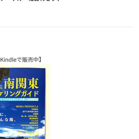
限定】 リーフツアラー(REEF TOURER) メッシュバック付 シュ
ト 10歳~大人用 パノラマ広視界マスク+波よけガード付きシ
トフィン ブラック Lサイズがシュ...
indleで販売中】