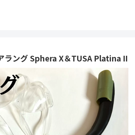
phera X＆TUSA Platina II