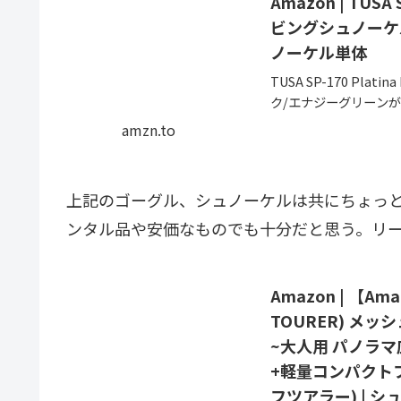
Amazon | TUSA
ビングシュノーケル
ノーケル単体
TUSA SP-170 Pla
ク/エナジーグリーン
便対象商品は、当日お届
amzn.to
上記のゴーグル、シュノーケルは共にちょっ
ンタル品や安価なものでも十分だと思う。リー
Amazon | 【Am
TOURER) メッ
~大人用 パノラ
+軽量コンパクトフィ
フツアラー) | 