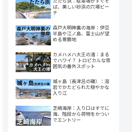
たたら浜：駐車場がすぐそ
ば、美しい砂浜の穴場ビー
チ
森戸大明神裏の海岸：伊豆
半島や江ノ島、富士山が望
める景勝地
カメハメハ大王の渚：まる
でハワイ？ トロピカルな雰
囲気の番外スポット
城ヶ島（長津呂の磯）：溶
岩でかたどられた穏やかな
入り江
芝崎海岸：入り口はすでに
海、階段から荷物をかつい
でエントリー