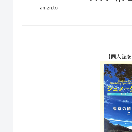
amzn.to
【Amazon.co.jp 
ノーケリング 3点セッ
ュノーケル+軽量コンパク
【同人誌をK