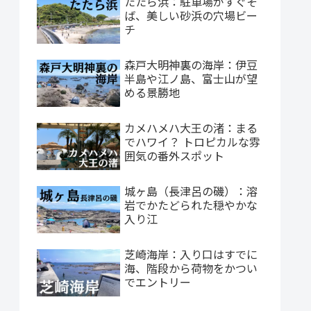
たたら浜：駐車場がすぐそ
ば、美しい砂浜の穴場ビー
チ
森戸大明神裏の海岸：伊豆
半島や江ノ島、富士山が望
める景勝地
カメハメハ大王の渚：まる
でハワイ？ トロピカルな雰
囲気の番外スポット
城ヶ島（長津呂の磯）：溶
岩でかたどられた穏やかな
入り江
芝崎海岸：入り口はすでに
海、階段から荷物をかつい
でエントリー