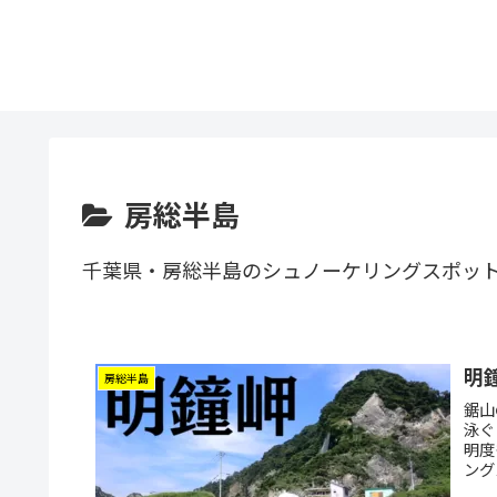
房総半島
千葉県・房総半島のシュノーケリングスポッ
明
房総半島
鋸山
泳ぐ
明度
ング
とい