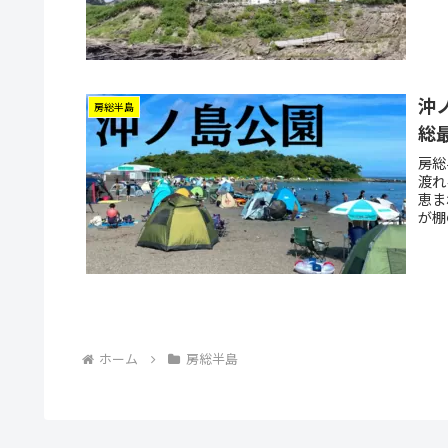
沖
房総半島
総
房総
渡れ
恵ま
が棚
ど様
ホーム
房総半島