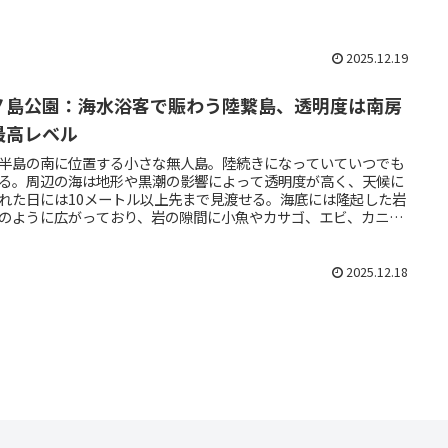
2025.12.19
ノ島公園：海水浴客で賑わう陸繋島、透明度は南房
最高レベル
半島の南に位置する小さな無人島。陸続きになっていていつでも
る。周辺の海は地形や黒潮の影響によって透明度が高く、天候に
れた日には10メートル以上先まで見渡せる。海底には隆起した岩
のように広がっており、岩の隙間に小魚やカサゴ、エビ、カニな
々な生き物が生息しているのが特徴。
2025.12.18