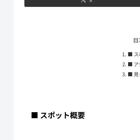
目
■ 
■ 
■ 
■ スポット概要