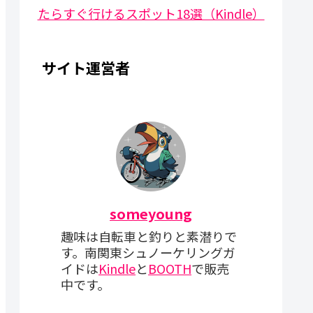
たらすぐ行けるスポット18選（Kindle）
サイト運営者
someyoung
趣味は自転車と釣りと素潜りで
す。南関東シュノーケリングガ
イドは
Kindle
と
BOOTH
で販売
中です。