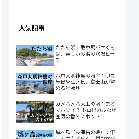
人気記事
たたら浜：駐車場がすぐそ
ば、美しい砂浜の穴場ビー
チ
森戸大明神裏の海岸：伊豆
半島や江ノ島、富士山が望
める景勝地
カメハメハ大王の渚：まる
でハワイ？ トロピカルな雰
囲気の番外スポット
城ヶ島（長津呂の磯）：溶
岩でかたどられた穏やかな