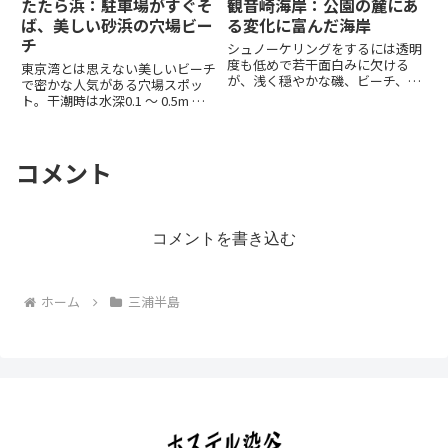
たたら浜：駐車場がすぐそ
観音崎海岸：公園の麓にあ
をするにはいいところである。
ば、美しい砂浜の穴場ビー
る変化に富んだ海岸
チ
シュノーケリングをするには透明
度も低めで若干面白みに欠ける
東京湾とは思えない美しいビーチ
が、浅く穏やかな磯、ビーチ、岩
で密かな人気がある穴場スポッ
場と変化に富んでおり、海藻の陰
ト。干潮時は水深0.1 ～ 0.5m の
には魚や生き物が隠れている。横
広い磯が出現する。すぐ隣にある
須賀エリアのBBQスポットのひと
観音崎自然博物館では東京湾や三
つでファミリーやグループにも人
浦半島の自然を感じられる展示が
気。海沿いの歩道や灯台、観音崎
されている。
コメント
公園など遊び場がたくさんある。
コメントを書き込む
ホーム
三浦半島