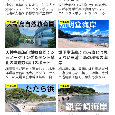
神奈川県葉山町にある、知る人ぞ
森戸大明神（森戸神社）の裏手に
知るシュノーケリングスポット。
広がる海岸が実は良好なシュノー
黒潮の影響で多様な海洋生物が見
ケリングスポットになっている。
られるポイントで、浅場から深場
水深は浅めで波も比較的穏やか、
まで地形もバラエティ豊か。周辺
岩礁帯で休憩もしやすい。沖合に
三浦半島
三浦半島
は天然記念物に指定されており、
は名島の鳥居や葉山灯台が望め、
生物の持ち帰りは一切禁止。
視界が良ければ富士山まで見渡す
ことができる。波打ち際で遊ぶ家
族連れも多い。
天神島臨海自然教育園：シ
燈明堂海岸：東京湾とは思
ュノーケリング＆テント禁
えない三浦半島の秘密の海
止の磯遊び専用スポット
岸
横須賀市が所有・運営している海
細い道の奥、周囲には駐車場以外
洋環境学習の拠点。ビジターセン
に店も何もない美しい海岸。意外
ターの入場や駐車場は無料。自然
と透明度は低く、魚影も少ない
保護のため、一帯ではシュノーケ
が、対岸に広がる浦賀の市街地と
ルやフィンの使用、テント設営や
砂浜、白い岩場がコントラストに
三浦半島
三浦半島
BBQ は禁止されており、職員の
なって風情を感じさせてくれる場
監視や巡回がある。生物の採取や
所である。
観察は自由（持ち帰りは禁止）。
そうした背景から、訪れるのはも
っぱら子供のいる家族連れ。水深
は浅く、混雑もしないのでファミ
リーでのんびり磯遊びや自然観察