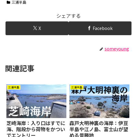
三浦半島
シェアする
X
Facebook
someyoung
関連記事
三浦半島
三浦半島
芝崎海岸：入り口はすでに
森戸大明神裏の海岸：伊豆
海、階段から荷物をかつい
半島や江ノ島、富士山が望
でエントリー
める景勝地