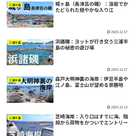
城ヶ島（長津呂の磯）：溶岩でか
三浦半島
たどられた穏やかな入り江
2025.12.17
浜諸磯：ヨットが行き交う三浦半
三浦半島
島の秘密の遊び場
2025.12.17
森戸大明神裏の海岸：伊豆半島や
三浦半島
江ノ島、富士山が望める景勝地
2025.12.15
芝崎海岸：入り口はすでに海、階
三浦半島
段から荷物をかついでエントリー