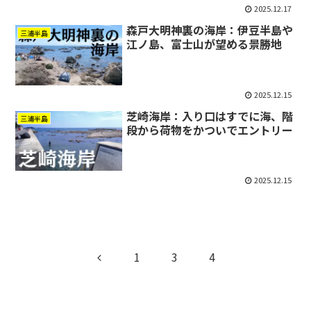
2025.12.17
森戸大明神裏の海岸：伊豆半島や
三浦半島
江ノ島、富士山が望める景勝地
2025.12.15
芝崎海岸：入り口はすでに海、階
三浦半島
段から荷物をかついでエントリー
2025.12.15
前
1
3
4
へ