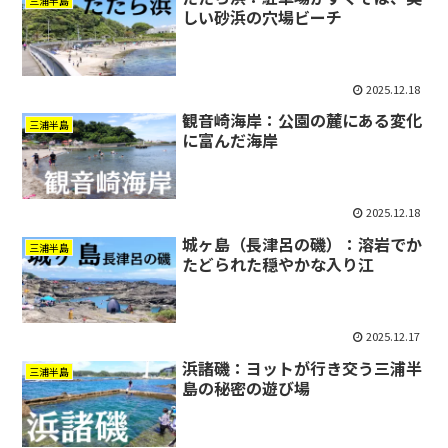
三浦半島
しい砂浜の穴場ビーチ
2025.12.18
観音崎海岸：公園の麓にある変化
三浦半島
に富んだ海岸
2025.12.18
城ヶ島（長津呂の磯）：溶岩でか
三浦半島
たどられた穏やかな入り江
2025.12.17
浜諸磯：ヨットが行き交う三浦半
三浦半島
島の秘密の遊び場