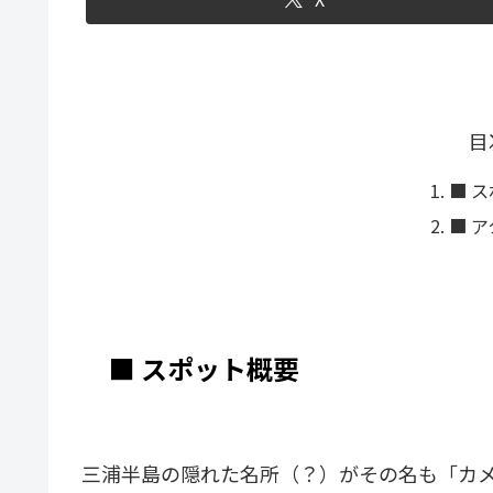
目
■ 
■ 
■ スポット概要
三浦半島の隠れた名所（？）がその名も「カ