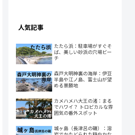
人気記事
たたら浜：駐車場がすぐそ
ば、美しい砂浜の穴場ビー
チ
森戸大明神裏の海岸：伊豆
半島や江ノ島、富士山が望
める景勝地
カメハメハ大王の渚：まる
でハワイ？ トロピカルな雰
囲気の番外スポット
城ヶ島（長津呂の磯）：溶
岩でかたどられた穏やかな