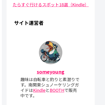
たらすぐ行けるスポット18選（Kindle）
サイト運営者
someyoung
趣味は自転車と釣りと素潜りで
す。南関東シュノーケリングガ
イドは
Kindle
と
BOOTH
で販売
中です。