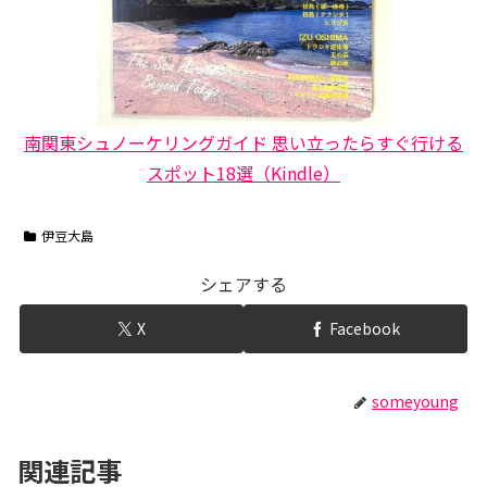
南関東シュノーケリングガイド 思い立ったらすぐ行ける
スポット18選（Kindle）
伊豆大島
シェアする
X
Facebook
someyoung
関連記事