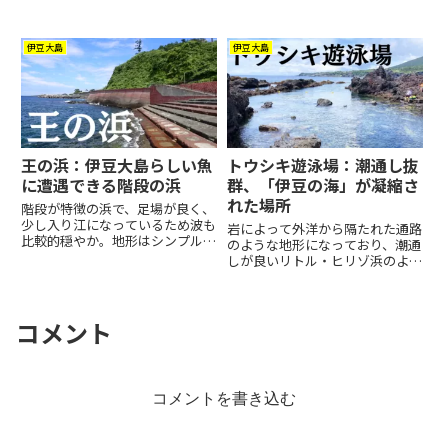
伊豆大島
伊豆大島
王の浜：伊豆大島らしい魚
トウシキ遊泳場：潮通し抜
に遭遇できる階段の浜
群、「伊豆の海」が凝縮さ
れた場所
階段が特徴の浜で、足場が良く、
少し入り江になっているため波も
岩によって外洋から隔たれた通路
比較的穏やか。地形はシンプルな
のような地形になっており、潮通
岩場だが、ハマフエフキやクロダ
しが良いリトル・ヒリゾ浜のよう
イ、ホウライヒメジやミギマキな
な場所。透明度の高さはヒリゾ浜
どを見ることができた。アオウミ
に匹敵し、魚の数・種類も豊富。
ガメが来ることもあるらしい。監
あまり知られていないが一級のシ
視体制や商店はないので自己責任
ュノーケリングスポットである。
コメント
になるが、比較的安全にシュノー
穏やかに見えて水深はいきなり深
ケリングを楽しむことができる隠
く、常に川のような流れがある。
れスポット。
コメントを書き込む