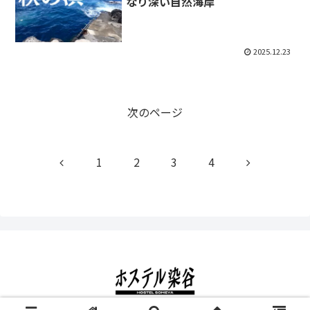
なり深い自然海岸
2025.12.23
次のページ
前
次
1
2
3
4
へ
へ