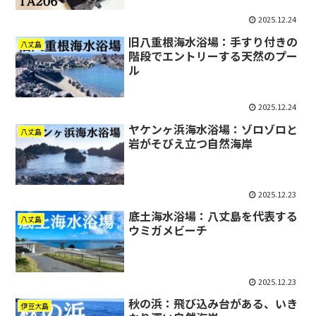
2025.12.24
旧八重根海水浴場：手すり付きの
八丈島
階段でエントリーする天然のプー
ル
2025.12.24
ヤケンヶ浜海水浴場：ゾロゾロと
八丈島
岩がそびえ立つ自然海岸
2025.12.23
底土海水浴場：八丈島を代表する
八丈島
ウミガメビーチ
2025.12.23
秋の浜：飛び込み台がある、いき
伊豆大島